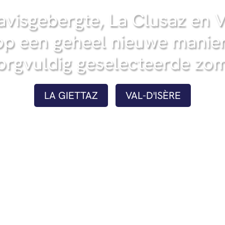
avisgebergte, La Clusaz en Va
op een geheel nieuwe manier
orgvuldig geselecteerde zom
LA GIETTAZ
VAL-D'ISÈRE