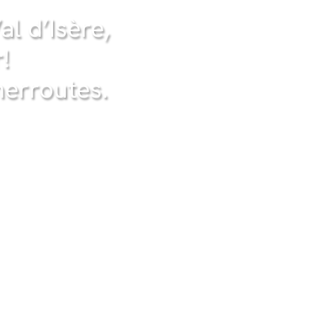
l d’Isère,
!
erroutes.