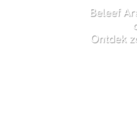
Beleef Ar
Ontdek z